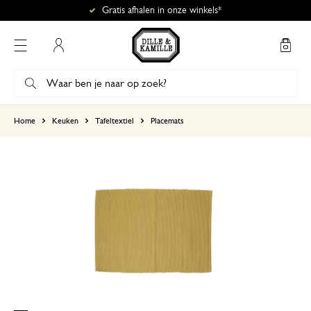
Gratis afhalen in onze winkels*
Mijn account
gebaseerd op 1 beoordeling
Home
Keuken
Tafeltextiel
Placemats
5
4
3
2
1
12 januari 2026
Enkel een score, geen toelichting gege