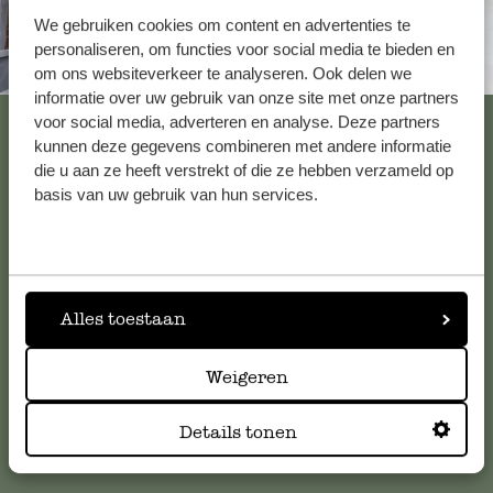
We gebruiken cookies om content en advertenties te
personaliseren, om functies voor social media te bieden en
Altijd in de buurt
om ons websiteverkeer te analyseren. Ook delen we
informatie over uw gebruik van onze site met onze partners
Bekijk alle 62 winkels
voor social media, adverteren en analyse. Deze partners
kunnen deze gegevens combineren met andere informatie
die u aan ze heeft verstrekt of die ze hebben verzameld op
basis van uw gebruik van hun services.
Klantenservice
Voor vragen, tips of hulp kun je contact opnemen met onze
klantenservice. Of bekijk hier het antwoord op de
Alles toestaan
meestgestelde vragen
.
Weigeren
klantenservice@dille-kamille.com
Details tonen
Online Klantenservice