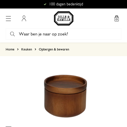
100 dagen bedenktijd
Mijn account
gebaseerd op 1 beoordeling
Home
Keuken
Opbergen & bewaren
5
4
3
2
1
22 december 2023
Enkel een score, geen toelichting gege