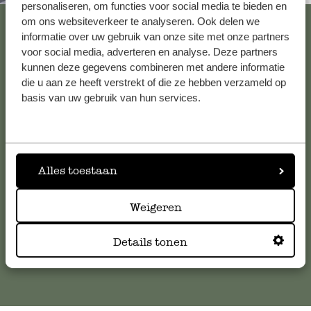
personaliseren, om functies voor social media te bieden en
Bekijk alle 62 winkels
om ons websiteverkeer te analyseren. Ook delen we
informatie over uw gebruik van onze site met onze partners
voor social media, adverteren en analyse. Deze partners
kunnen deze gegevens combineren met andere informatie
Klantenservice
die u aan ze heeft verstrekt of die ze hebben verzameld op
basis van uw gebruik van hun services.
Voor vragen, tips of hulp kun je contact opnemen met onze
klantenservice. Of bekijk hier het antwoord op de
meestgestelde vragen
.
Alles toestaan
klantenservice@dille-kamille.com
Weigeren
Online Klantenservice
Details tonen