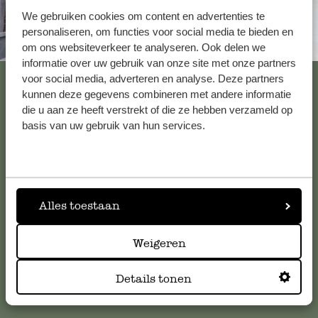
We gebruiken cookies om content en advertenties te
personaliseren, om functies voor social media te bieden en
Altijd in de buurt
om ons websiteverkeer te analyseren. Ook delen we
informatie over uw gebruik van onze site met onze partners
Bekijk alle 62 winkels
voor social media, adverteren en analyse. Deze partners
kunnen deze gegevens combineren met andere informatie
die u aan ze heeft verstrekt of die ze hebben verzameld op
basis van uw gebruik van hun services.
Klantenservice
Voor vragen, tips of hulp kun je contact opnemen met onze
klantenservice. Of bekijk hier het antwoord op de
Alles toestaan
meestgestelde vragen
.
Weigeren
klantenservice@dille-kamille.com
Details tonen
Online Klantenservice