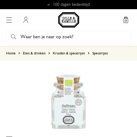
100 dagen bedenktijd
Mijn account
gebaseerd op 2 beoordelingen
Home
Eten & drinken
Kruiden & specerijen
Specerijen
5
4
3
2
1
6 augustus 2025
Enkel een score, geen toelichting gege