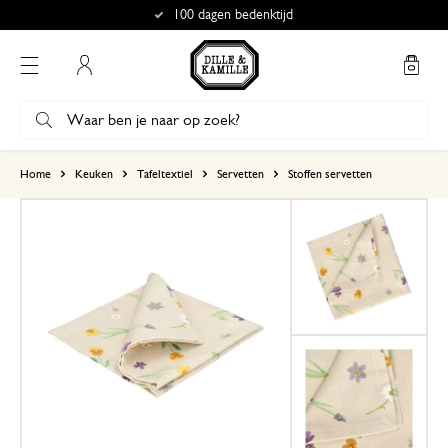
100 dagen bedenktijd
Mijn account
gebaseerd op 2 beoordelingen
Home
Keuken
Tafeltextiel
Servetten
Stoffen servetten
5
4
3
2
1
Vrolijke voorjaarsservetten
17 februari 2026