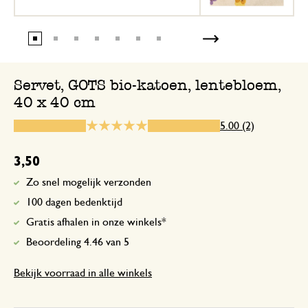
Vrolijke voorjaarsservetten! Prachtige k
10 juni 2026
Servet, GOTS bio-katoen, lentebloem,
40 x 40 cm
Enkel een score, geen toelichting gege
5.00 (2)
3,50
Zo snel mogelijk verzonden
100 dagen bedenktijd
Gratis afhalen in onze winkels*
Beoordeling 4.46 van 5
Bekijk voorraad in alle winkels