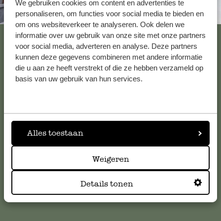
We gebruiken cookies om content en advertenties te
Altijd in de buurt
personaliseren, om functies voor social media te bieden en
om ons websiteverkeer te analyseren. Ook delen we
Bekijk alle 62 winkels
informatie over uw gebruik van onze site met onze partners
voor social media, adverteren en analyse. Deze partners
kunnen deze gegevens combineren met andere informatie
die u aan ze heeft verstrekt of die ze hebben verzameld op
Klantenservice
basis van uw gebruik van hun services.
Voor vragen, tips of hulp kun je contact opnemen met onze
klantenservice. Of bekijk hier het antwoord op de
meestgestelde vragen
.
Alles toestaan
klantenservice@dille-kamille.com
Weigeren
Details tonen
Online Klantenservice