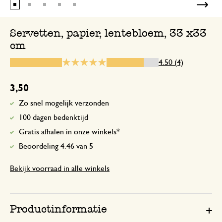
Servetten, papier, lentebloem, 33 x33
cm
24 maart 2026
Enkel een score, geen toelichting gege
4.50 (4)
3,50
10 april 2026
Zo snel mogelijk verzonden
Enkel een score, geen toelichting gege
100 dagen bedenktijd
Gratis afhalen in onze winkels*
Beoordeling 4.46 van 5
17 mei 2026
Bekijk voorraad in alle winkels
Enkel een score, geen toelichting gege
Productinformatie