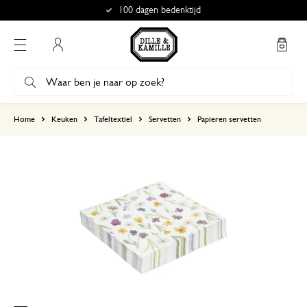
100 dagen bedenktijd
Mijn account
gebaseerd op 4 beoordelingen
Home
Keuken
Tafeltextiel
Servetten
Papieren servetten
5
4
3
2
1
10 juni 2026
Enkel een score, geen toelichting gege