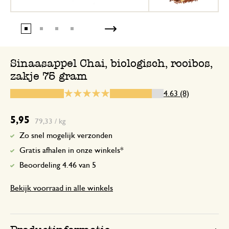
Heerlijke thee
5 februari 2025
Sinaasappel Chai, biologisch, rooibos,
zakje 75 gram
Heerlijke thee. Fijne licht pittige smaak
4.63 (8)
Antwoord van Dille & Kamille
6 februari 2025
5,95
79,33 / kg
Bedankt voor je positieve beoordel
Zo snel mogelijk verzonden
plezier met je aankopen!
Gratis afhalen in onze winkels*
Beoordeling 4.46 van 5
Bekijk voorraad in alle winkels
17 januari 2025
Enkel een score, geen toelichting gege