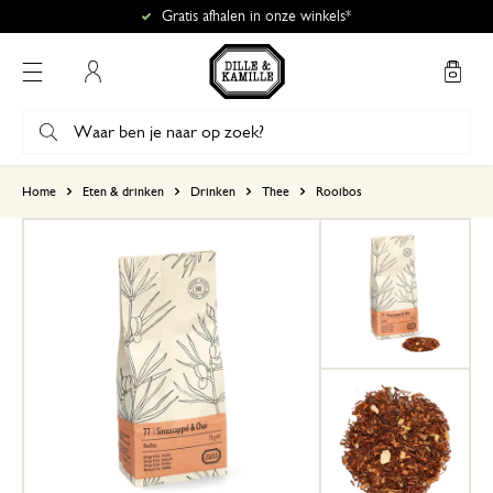
Gratis afhalen in onze winkels*
Mijn account
gebaseerd op 8 beoordelingen
Home
Eten & drinken
Drinken
Thee
Rooibos
5
4
3
2
1
22 januari 2025
Enkel een score, geen toelichting gege