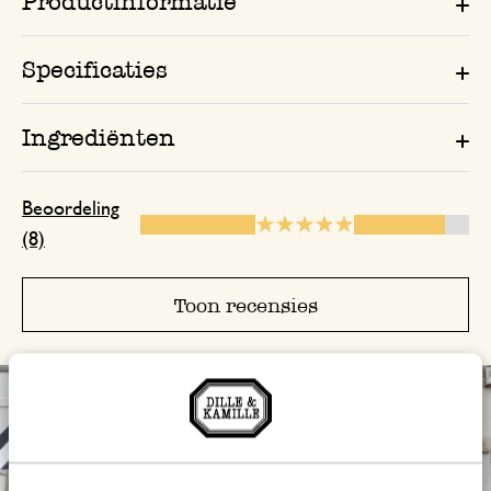
Productinformatie
Heerlijk verwarmend
Specificaties
6 maart 2026
Heerlijk verwarmend
Ingrediënten
Beoordeling
14 januari 2025
(8)
Enkel een score, geen toelichting gege
Toon recensies
15 december 2025
Enkel een score, geen toelichting gege
Heerlijke thee