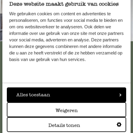
Deze website maakt gebruik van cookies
4 april 2025
Heerlijke thee; smaak van sinaasappel 
We gebruiken cookies om content en advertenties te
personaliseren, om functies voor social media te bieden en
zijn recht.
om ons websiteverkeer te analyseren. Ook delen we
informatie over uw gebruik van onze site met onze partners
Altijd in de buurt
Een heerlijk smakende thee…
voor social media, adverteren en analyse. Deze partners
kunnen deze gegevens combineren met andere informatie
Bekijk alle 62 winkels
die u aan ze heeft verstrekt of die ze hebben verzameld op
20 april 2026
basis van uw gebruik van hun services.
Een heerlijk smakende thee en de geur i
Klantenservice
Voor vragen, tips of hulp kun je contact opnemen met onze
Alles toestaan
klantenservice. Of bekijk hier het antwoord op de
meestgestelde vragen
.
Weigeren
klantenservice@dille-kamille.com
Details tonen