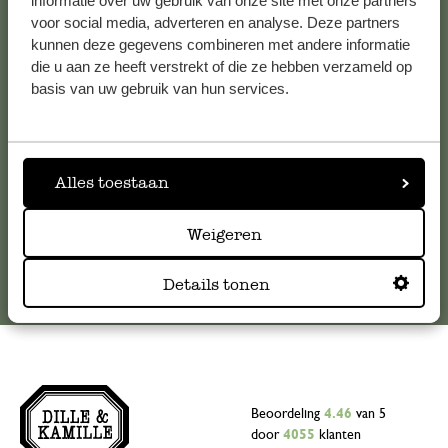
Klantenservice
informatie over uw gebruik van onze site met onze partners
voor social media, adverteren en analyse. Deze partners
kunnen deze gegevens combineren met andere informatie
Voor vragen, tips of hulp kun je contact opnemen met onze
die u aan ze heeft verstrekt of die ze hebben verzameld op
klantenservice. Of bekijk hier het antwoord op de
basis van uw gebruik van hun services.
meestgestelde vragen
.
klantenservice@dille-kamille.com
Alles toestaan
Online Klantenservice
Weigeren
Details tonen
Beoordeling
4.46
van 5
door
4055
klanten