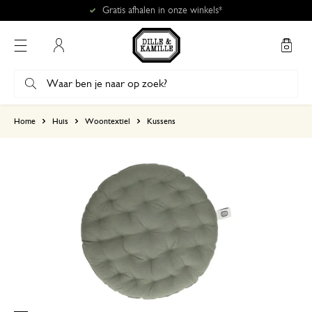
Gratis afhalen in onze winkels*
Mijn account
gebaseerd op 0 beoordeling
Home
Huis
Woontextiel
Kussens