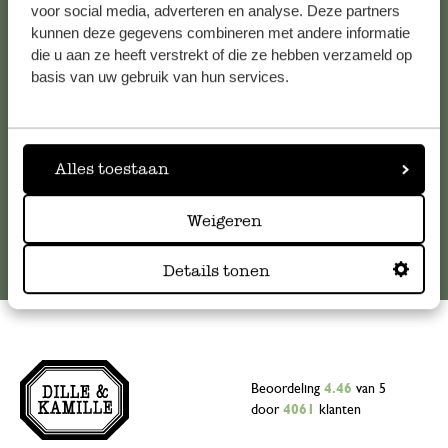
voor social media, adverteren en analyse. Deze partners
Voor vragen, tips of hulp kun je contact opnemen met onze
kunnen deze gegevens combineren met andere informatie
klantenservice. Of bekijk hier het antwoord op de
die u aan ze heeft verstrekt of die ze hebben verzameld op
meestgestelde vragen
.
basis van uw gebruik van hun services.
klantenservice@dille-kamille.com
Alles toestaan
Online Klantenservice
Weigeren
Details tonen
Beoordeling
4.46
van 5
door
4061
klanten