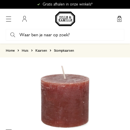
Gratis afhalen in onze winkels*
Mijn account
gebaseerd op 0 beoordeling
Home
Huis
Kaarsen
Stompkaarsen