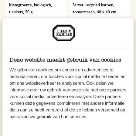
Kiemgroente, biologisch,
Servet, recycled katoen,
tuinkers, 50 g
zomerstreep, 40 x 40 cm
3,25
3,50
65,00 / kg
Deze website maakt gebruik van cookies
We gebruiken cookies om content en advertenties te
personaliseren, om functies voor social media te bieden en
om ons websiteverkeer te analyseren. Ook delen we
informatie over uw gebruik van onze site met onze partners
voor social media, adverteren en analyse. Deze partners
kunnen deze gegevens combineren met andere informatie
die u aan ze heeft verstrekt of die ze hebben verzameld op
Bloempotschotel, terracotta,
Waterfles, rvs, 500 ml
basis van uw gebruik van hun services.
grijs, ø 25 cm
5,95
12,95