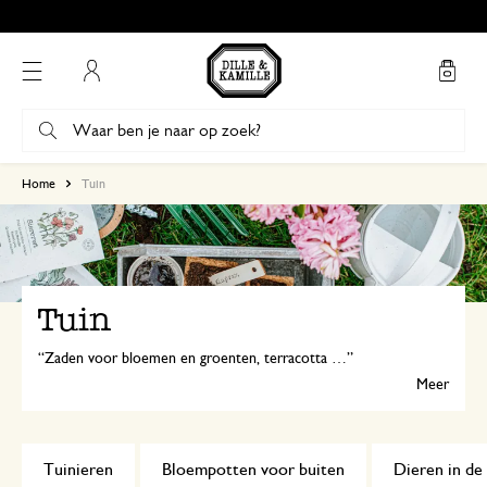
Mijn account
Home
Tuin
Tuin
Zaden voor bloemen en groenten, terracotta bloempotten, tuingereedschap, tuinkussens, windlichten en insectenhuisjes: bij Dille & Kamille vind je alles voor een groene en gezellige tuin of balkon!
Meer
Tuinieren
Bloempotten voor buiten
Dieren in de 