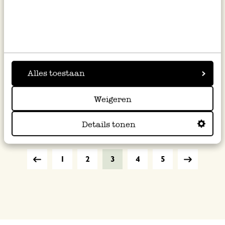
Alles toestaan
Bloempot, terracotta, grijs, Ø
Vlinderkast, zeshoekig,
20 cm
stapelbaar
Weigeren
14,95
8,95
Details tonen
1
2
3
4
5