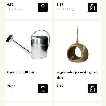
6,95
3,25
115,83 / kg
1.083,33 / kg
Gieter, zink, 10 liter
Vogelvoeder, porselein, groen,
klein
26,95
9,95