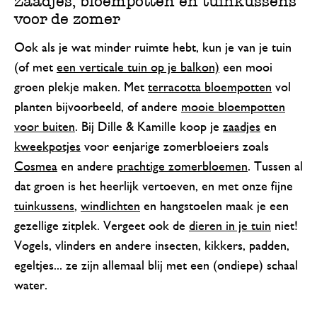
Zaadjes, bloempotten en tuinkussens
voor de zomer
Ook als je wat minder ruimte hebt, kun je van je tuin
(of met
een verticale tuin op je balkon)
een mooi
groen plekje maken. Met
terracotta bloempotten
vol
planten bijvoorbeeld, of andere
mooie bloempotten
voor buiten
. Bij Dille & Kamille koop je
zaadjes
en
kweekpotjes
voor eenjarige zomerbloeiers zoals
Cosmea
en andere
prachtige zomerbloemen
. Tussen al
dat groen is het heerlijk vertoeven, en met onze fijne
tuinkussens
,
windlichten
en hangstoelen maak je een
gezellige zitplek. Vergeet ook de
dieren in je tuin
niet!
Vogels, vlinders en andere insecten, kikkers, padden,
egeltjes... ze zijn allemaal blij met een (ondiepe) schaal
water.