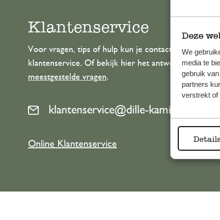
Klantenservice
Deze web
Voor vragen, tips of hulp kun je contact opnemen m
We gebruike
media te bi
klantenservice. Of bekijk hier het antwoord op de
gebruik van
meestgestelde vragen
.
partners ku
verstrekt o
klantenservice@dille-kamille.com
Detail
Online Klantenservice