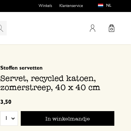
NL
Winkels
Klantenservice
Mijn account
gebaseerd op 0 beoordeling
Stoffen servetten
emen
buiten?
Servet, recycled katoen,
zomerstreep, 40 x 40 cm
3,50
n
In winkelmandje
1