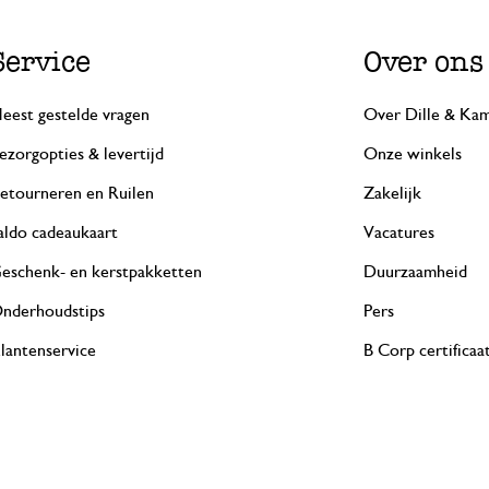
Service
Over ons
eest gestelde vragen
Over Dille & Kam
ezorgopties & levertijd
Onze winkels
etourneren en Ruilen
Zakelijk
aldo cadeaukaart
Vacatures
eschenk- en kerstpakketten
Duurzaamheid
nderhoudstips
Pers
lantenservice
B Corp certificaa