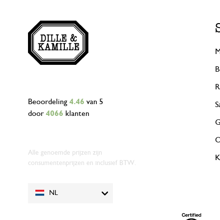
M
B
R
Beoordeling
4.46
van 5
S
door
4066
klanten
G
O
Alle genoemde prijzen zijn
K
consumentenprijzen en inclusief BTW.
NL