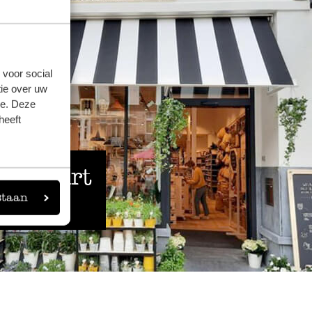
 voor social
ie over uw
se. Deze
heeft
 de buurt
staan