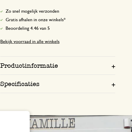
Zo snel mogelijk verzonden
Gratis afhalen in onze winkels*
27 juli 2023
Beoordeling 4.46 van 5
Enkel een score, geen toelichting gege
Bekijk voorraad in alle winkels
het blijft een mooi decoratie
Productinformatie
18 september 2025
het blijft een mooi decoratief voorwer
Specificaties
es heel goed werkt.
26 juli 2025
Enkel een score, geen toelichting gege