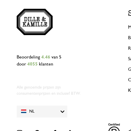
M
B
R
Beoordeling
4.46
van 5
S
door
4055
klanten
G
O
Alle genoemde prijzen zijn
K
consumentenprijzen en inclusief BTW.
NL