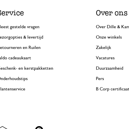
Service
Over ons
eest gestelde vragen
Over Dille & Kam
ezorgopties & levertijd
Onze winkels
etourneren en Ruilen
Zakelijk
aldo cadeaukaart
Vacatures
eschenk- en kerstpakketten
Duurzaamheid
nderhoudstips
Pers
lantenservice
B Corp certificaa