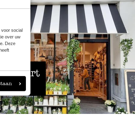
Werkt goed
22 juli 2026
Werkt goed
 voor social
ie over uw
se. Deze
Mooi product
heeft
28 juli 2023
 de buurt
Mooi product, werkt goed, de fruitvlieg
erin ;)
staan
Antwoord van Dille & Kamille
31 juli 2023
Dank u wel voor de leuke beoordel
Vriendelijke groet, Dille & Kamille