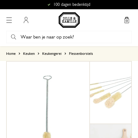
100 dagen bedenktijd
Mijn account
gebaseerd op 0 beoordeling
Home
Keuken
Keukengerei
Flessenborstels