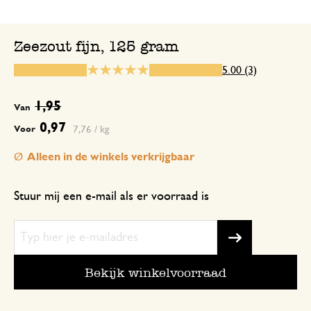
Zeezout fijn, 125 gram
6 september 2025
5.00 (3)
Enkel een score, geen toelichting gege
1,95
Van
Smaakvol en goede kwaliteit
0,97
7,76 / kg
Voor
Alleen in de winkels verkrijgbaar
27 mei 2026
Smaakvol en goede kwaliteit
Stuur mij een e-mail als er voorraad is
Bekijk winkelvoorraad