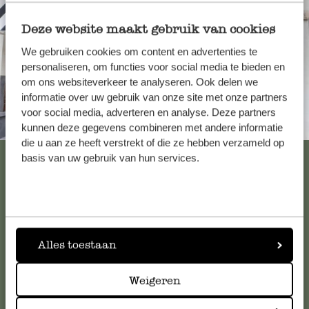
Deze website maakt gebruik van cookies
We gebruiken cookies om content en advertenties te
personaliseren, om functies voor social media te bieden en
om ons websiteverkeer te analyseren. Ook delen we
informatie over uw gebruik van onze site met onze partners
voor social media, adverteren en analyse. Deze partners
Altijd in de buurt
kunnen deze gegevens combineren met andere informatie
die u aan ze heeft verstrekt of die ze hebben verzameld op
Bekijk alle 62 winkels
basis van uw gebruik van hun services.
Klantenservice
Alles toestaan
Voor vragen, tips of hulp kun je contact opnemen met onze
klantenservice. Of bekijk hier het antwoord op de
Weigeren
meestgestelde vragen
.