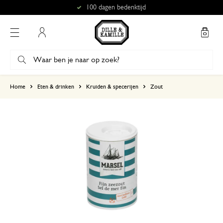
100 dagen bedenktijd
Mijn account
gebaseerd op 3 beoordelingen
Home
Eten & drinken
Kruiden & specerijen
Zout
5
4
3
2
1
4 maart 2024
Enkel een score, geen toelichting gege