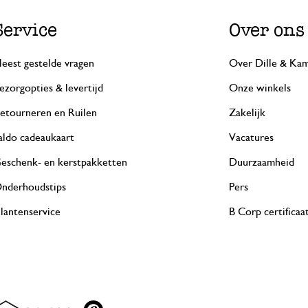
Service
Over ons
eest gestelde vragen
Over Dille & Kam
ezorgopties & levertijd
Onze winkels
etourneren en Ruilen
Zakelijk
aldo cadeaukaart
Vacatures
eschenk- en kerstpakketten
Duurzaamheid
nderhoudstips
Pers
lantenservice
B Corp certificaa