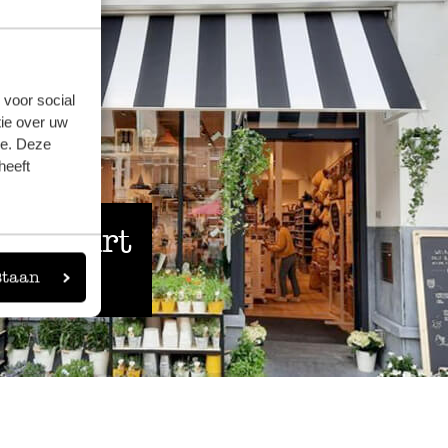
 voor social
ie over uw
se. Deze
heeft
 de buurt
staan