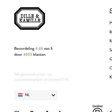
M
B
R
Beoordeling
4.46
van 5
S
door
4055
klanten
G
O
Alle genoemde prijzen zijn
K
consumentenprijzen en inclusief BTW.
NL