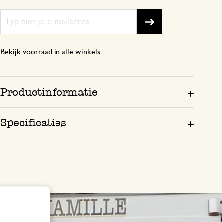
31 december 2023
Bekijk voorraad in alle winkels
Enkel een score, geen toelichting gege
Werkt goed
Productinformatie
2 mei 2026
Specificaties
Werkt goed
Perfect
20 november 2025
Perfect, niks te klagen!