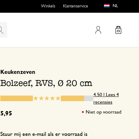
NL
Winkels
Klantenservice
Mijn account
gebaseerd op 4 beoordelingen
5
4
Keukenzeven
emen
buiten?
3
Bolzeef, RVS, Ø 20 cm
2
1
4.50 | Lees 4
recensies
Niet op voorraad
n
5,95
2 maart 2025
Stuur mij een e-mail als er voorraad is
Enkel een score, geen toelichting gege