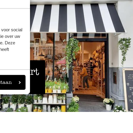
 voor social
ie over uw
se. Deze
heeft
 de buurt
staan