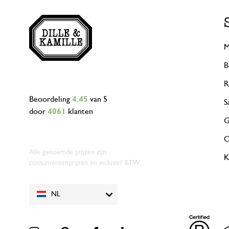
M
B
R
Beoordeling
4.45
van 5
S
door
4061
klanten
G
O
Alle genoemde prijzen zijn
K
consumentenprijzen en inclusief BTW.
NL