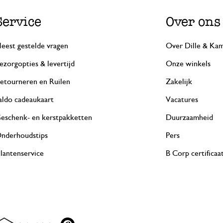
Service
Over ons
eest gestelde vragen
Over Dille & Kam
ezorgopties & levertijd
Onze winkels
etourneren en Ruilen
Zakelijk
aldo cadeaukaart
Vacatures
eschenk- en kerstpakketten
Duurzaamheid
nderhoudstips
Pers
lantenservice
B Corp certificaa