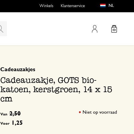
NL
Winkels
Klantenservice
Mijn account
gebaseerd op 1 beoordeling
5
4
Cadeauzakjes
emen
buiten?
3
Cadeauzakje, GOTS bio-
2
katoen, kerstgroen, 14 x 15
1
cm
n
Niet op voorraad
2,50
Van
1,25
Voor
4 januari 2026
Enkel een score, geen toelichting gege