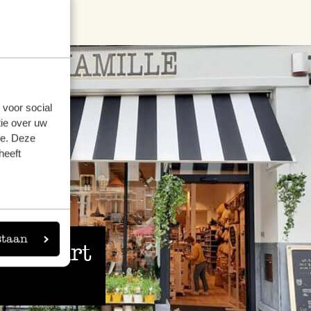
 voor social
ie over uw
se. Deze
heeft
staan
 de buurt