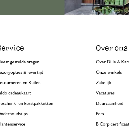
Service
Over ons
eest gestelde vragen
Over Dille & Kam
ezorgopties & levertijd
Onze winkels
etourneren en Ruilen
Zakelijk
aldo cadeaukaart
Vacatures
eschenk- en kerstpakketten
Duurzaamheid
nderhoudstips
Pers
lantenservice
B Corp certificaa