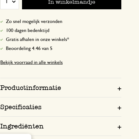
In winkelmandje
1
Erg lekker
Zo snel mogelijk verzonden
100 dagen bedenktijd
29 oktober 2024
Gratis afhalen in onze winkels*
Erg lekker
Beoordeling 4.46 van 5
Bekijk voorraad in alle winkels
Antwoord van Dille & Kamille
29 oktober 2024
Bedankt voor je positieve beoordel
Geniet ervan!
Productinformatie
Specificaties
19 oktober 2024
Ingrediënten
Enkel een score, geen toelichting gege