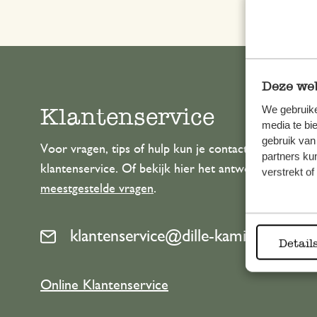
Deze web
Klantenservice
We gebruike
media te bi
gebruik van
Voor vragen, tips of hulp kun je contact opnemen m
partners ku
klantenservice. Of bekijk hier het antwoord op de
verstrekt o
meestgestelde vragen
.
klantenservice@dille-kamille.com
Detail
Online Klantenservice