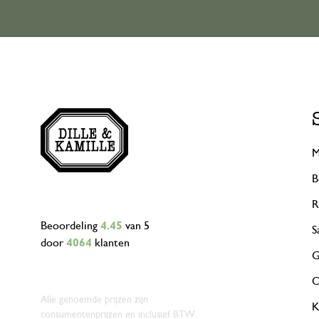
M
B
R
Beoordeling
4.45
van 5
S
door
4064
klanten
G
O
Alle genoemde prijzen zijn
K
consumentenprijzen en inclusief BTW.