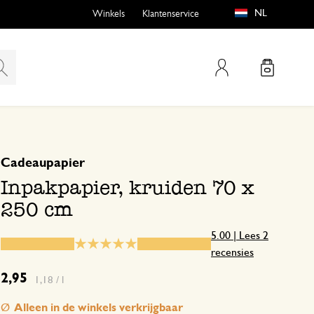
NL
Winkels
Klantenservice
Mijn account
gebaseerd op 2 beoordelingen
5
4
Cadeaupapier
emen
buiten?
3
Inpakpapier, kruiden 70 x
2
250 cm
1
5.00 | Lees 2
recensies
n
Ik winkel met plezier bij Dille
2,95
1,18 / l
🍀😊
Alleen in de winkels verkrijgbaar