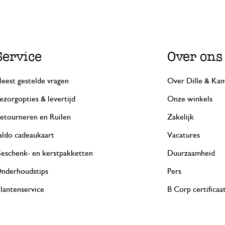
Service
Over ons
eest gestelde vragen
Over Dille & Kam
ezorgopties & levertijd
Onze winkels
etourneren en Ruilen
Zakelijk
aldo cadeaukaart
Vacatures
eschenk- en kerstpakketten
Duurzaamheid
nderhoudstips
Pers
lantenservice
B Corp certificaa