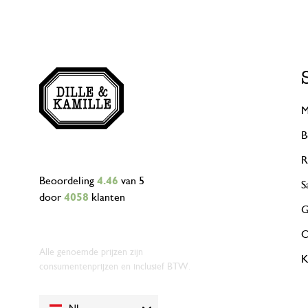
M
B
R
Beoordeling
4.46
van 5
S
door
4058
klanten
G
O
Alle genoemde prijzen zijn
K
consumentenprijzen en inclusief BTW.