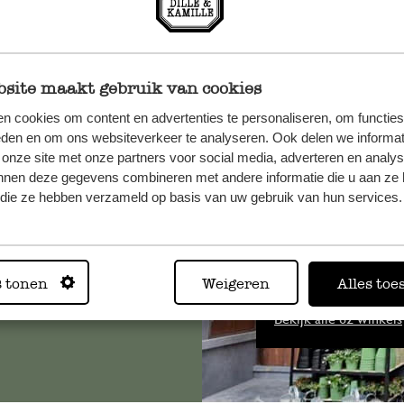
site maakt gebruik van cookies
n cookies om content en advertenties te personaliseren, om functies
eden en om ons websiteverkeer te analyseren. Ook delen we informat
et onze
 onze site met onze partners voor social media, adverteren en analy
nnen deze gegevens combineren met andere informatie die u aan ze 
f die ze hebben verzameld op basis van uw gebruik van hun services.
Altijd in
s tonen
Weigeren
Alles toe
Bekijk alle 62 winkels