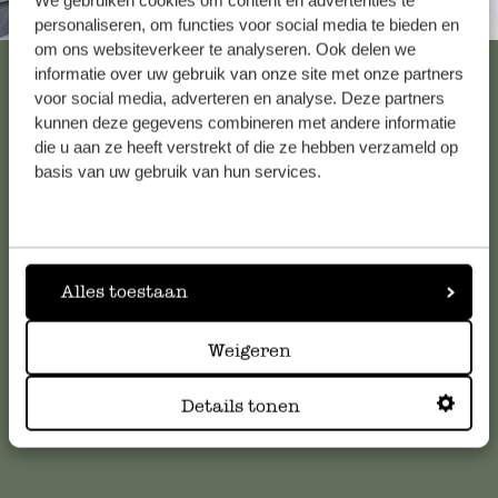
We gebruiken cookies om content en advertenties te
Altijd in de buurt
personaliseren, om functies voor social media te bieden en
om ons websiteverkeer te analyseren. Ook delen we
Bekijk alle 62 winkels
informatie over uw gebruik van onze site met onze partners
voor social media, adverteren en analyse. Deze partners
kunnen deze gegevens combineren met andere informatie
die u aan ze heeft verstrekt of die ze hebben verzameld op
Klantenservice
basis van uw gebruik van hun services.
Voor vragen, tips of hulp kun je contact opnemen met onze
klantenservice. Of bekijk hier het antwoord op de
meestgestelde vragen
.
Alles toestaan
klantenservice@dille-kamille.com
Weigeren
Details tonen
Online Klantenservice