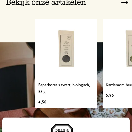
Bekijk onze artikelen
Peperkorrels zwart, biologisch,
Kardemom heel,
55 g
5,95
4,50