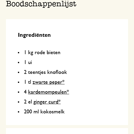
Boodschappenlijst
Ingrediënten
1 kg rode bieten
1 ui
2 teentjes knoflook
1 tl
zwarte peper*
4
kardemompeulen*
2 el
ginger curd*
200 ml kokosmelk