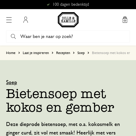
Gratis afhalen in onze winkels*
Mijn account
Home
Laat je inspireren
Recepten
Soep
Bietensoep met kokos en ge
Soep
Bietensoep met
kokos en gember
Deze dieprode bietensoep, met o.a. kokosmelk en
ginger curd, zit vol met smaak! Heerlijk met vers