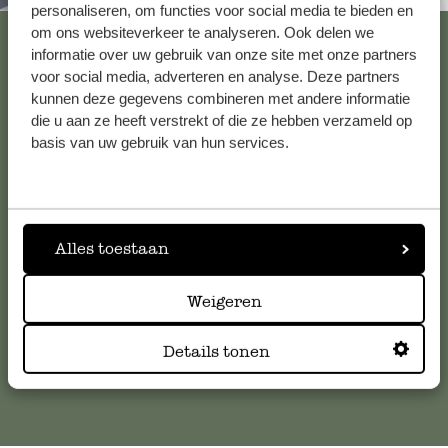
personaliseren, om functies voor social media te bieden en
Bekijk alle 62 winkels
om ons websiteverkeer te analyseren. Ook delen we
informatie over uw gebruik van onze site met onze partners
voor social media, adverteren en analyse. Deze partners
kunnen deze gegevens combineren met andere informatie
Klantenservice
die u aan ze heeft verstrekt of die ze hebben verzameld op
basis van uw gebruik van hun services.
Voor vragen, tips of hulp kun je contact opnemen met onze
klantenservice. Of bekijk hier het antwoord op de
meestgestelde vragen
.
Alles toestaan
klantenservice@dille-kamille.com
Weigeren
Online Klantenservice
Details tonen