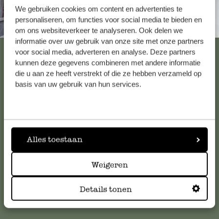
We gebruiken cookies om content en advertenties te
personaliseren, om functies voor social media te bieden en
Altijd in de buurt
om ons websiteverkeer te analyseren. Ook delen we
informatie over uw gebruik van onze site met onze partners
Bekijk alle 62 winkels
voor social media, adverteren en analyse. Deze partners
kunnen deze gegevens combineren met andere informatie
die u aan ze heeft verstrekt of die ze hebben verzameld op
basis van uw gebruik van hun services.
Klantenservice
Voor vragen, tips of hulp kun je contact opnemen met onze
klantenservice. Of bekijk hier het antwoord op de
Alles toestaan
meestgestelde vragen
.
Weigeren
klantenservice@dille-kamille.com
Details tonen
Online Klantenservice