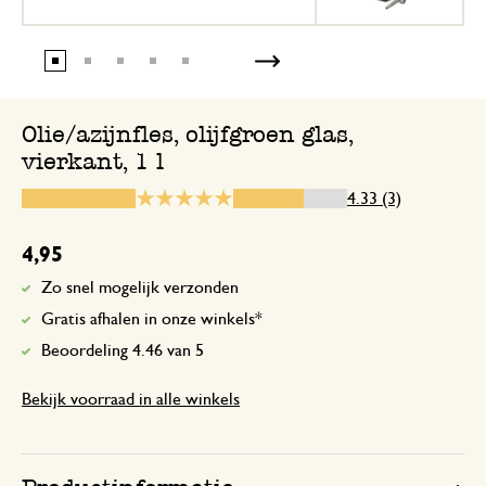
Enkel een score, geen toelichting gege
17 juli 2026
Olie/azijnfles, olijfgroen glas,
vierkant, 1 l
Enkel een score, geen toelichting gege
4.33 (3)
4,95
7 juni 2026
Enkel een score, geen toelichting gege
Zo snel mogelijk verzonden
Gratis afhalen in onze winkels*
Beoordeling 4.46 van 5
Bekijk voorraad in alle winkels