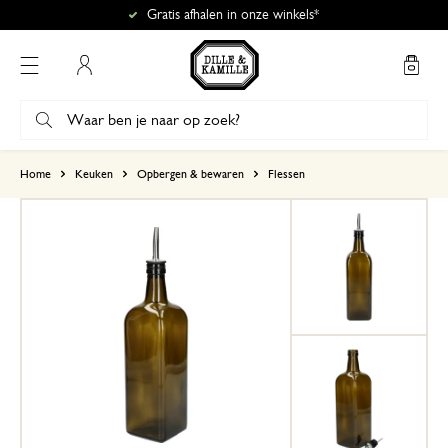
Gratis afhalen in onze winkels*
Mijn account
gebaseerd op 3 beoordelingen
Home
Keuken
Opbergen & bewaren
Flessen
5
4
3
2
1
mooie fles, niet duur
22 juni 2026