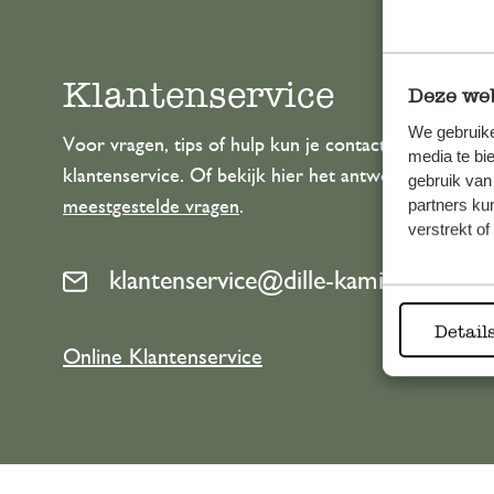
Klantenservice
Deze web
We gebruike
Voor vragen, tips of hulp kun je contact opnemen m
media te bi
klantenservice. Of bekijk hier het antwoord op de
gebruik van
partners ku
meestgestelde vragen
.
verstrekt o
klantenservice@dille-kamille.com
Detail
Online Klantenservice