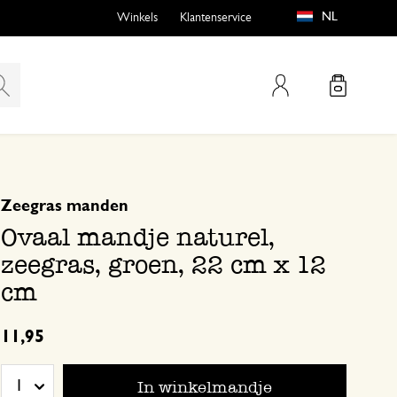
NL
Winkels
Klantenservice
Mijn account
gebaseerd op 0 beoordeling
Zeegras manden
emen
buiten?
Ovaal mandje naturel,
zeegras, groen, 22 cm x 12
cm
n
11,95
In winkelmandje
1