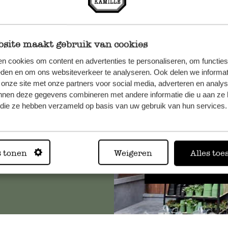
site maakt gebruik van cookies
n cookies om content en advertenties te personaliseren, om functies
et onze
eden en om ons websiteverkeer te analyseren. Ook delen we informat
 onze site met onze partners voor social media, adverteren en analy
nnen deze gegevens combineren met andere informatie die u aan ze 
f die ze hebben verzameld op basis van uw gebruik van hun services.
Altijd in
s tonen
Weigeren
Alles toe
Bekijk alle 62 winkels