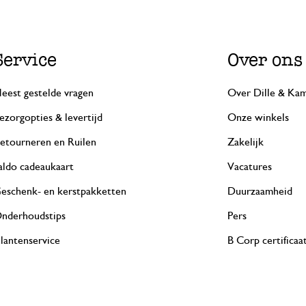
Service
Over ons
eest gestelde vragen
Over Dille & Kam
ezorgopties & levertijd
Onze winkels
etourneren en Ruilen
Zakelijk
aldo cadeaukaart
Vacatures
eschenk- en kerstpakketten
Duurzaamheid
nderhoudstips
Pers
lantenservice
B Corp certificaa