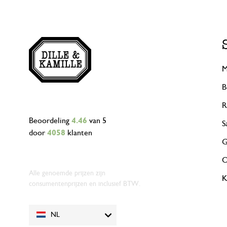
M
B
R
Beoordeling
4.46
van 5
S
door
4058
klanten
G
O
Alle genoemde prijzen zijn
K
consumentenprijzen en inclusief BTW.
NL