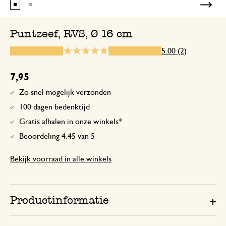
Degel
Puntzeef, RVS, Ø 16 cm
5.00 (2)
13 december 2025
Degelijk
7,95
Zo snel mogelijk verzonden
100 dagen bedenktijd
Gratis afhalen in onze winkels*
Beoordeling 4.45 van 5
Bekijk voorraad in alle winkels
Productinformatie