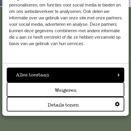
Altijd in de buurt
personaliseren, om functies voor social media te bieden en
om ons websiteverkeer te analyseren. Ook delen we
Bekijk alle 62 winkels
informatie over uw gebruik van onze site met onze partners
voor social media, adverteren en analyse. Deze partners
kunnen deze gegevens combineren met andere informatie
die u aan ze heeft verstrekt of die ze hebben verzameld op
Klantenservice
basis van uw gebruik van hun services.
Voor vragen, tips of hulp kun je contact opnemen met onze
klantenservice. Of bekijk hier het antwoord op de
meestgestelde vragen
.
Alles toestaan
klantenservice@dille-kamille.com
Weigeren
Online Klantenservice
Details tonen