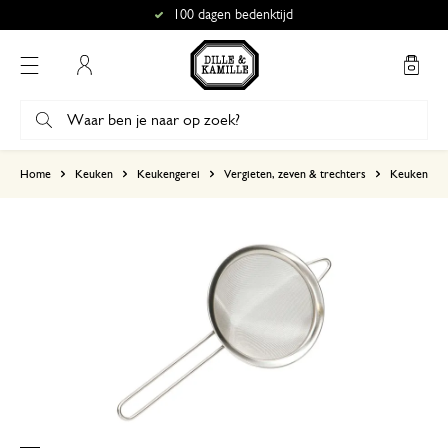
100 dagen bedenktijd
Mijn account
gebaseerd op 2 beoordelingen
Home
Keuken
Keukengerei
Vergieten, zeven & trechters
Keukenzev
5
4
3
2
1
23 april 2023
Enkel een score, geen toelichting gege