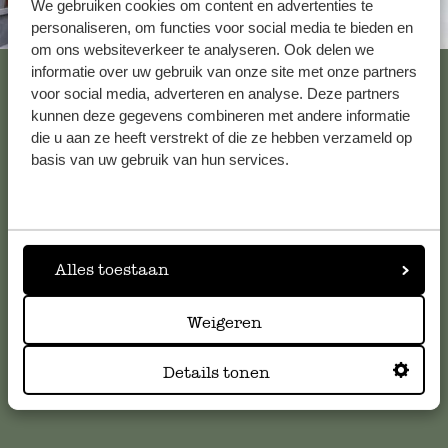
We gebruiken cookies om content en advertenties te
Altijd in de buurt
personaliseren, om functies voor social media te bieden en
om ons websiteverkeer te analyseren. Ook delen we
Bekijk alle 62 winkels
informatie over uw gebruik van onze site met onze partners
voor social media, adverteren en analyse. Deze partners
kunnen deze gegevens combineren met andere informatie
die u aan ze heeft verstrekt of die ze hebben verzameld op
Klantenservice
basis van uw gebruik van hun services.
Voor vragen, tips of hulp kun je contact opnemen met onze
klantenservice. Of bekijk hier het antwoord op de
meestgestelde vragen
.
Alles toestaan
klantenservice@dille-kamille.com
Weigeren
Details tonen
Online Klantenservice