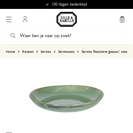
100 dagen bedenktijd
Mijn account
gebaseerd op 3 beoordelingen
Home
Keuken
Servies
Serviessets
Servies 'Reactieve glazuur', steeng
5
4
3
2
1
27 december 2024
Enkel een score, geen toelichting gege