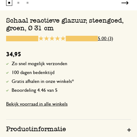
Mooie kleur
Schaal reactieve glazuur, steengoed,
groen, Ø 31 cm
20 februari 2026
5.00 (3)
Mooie kleur, mooie afwerking. Jo
34,95
Zo snel mogelijk verzonden
24 april 2025
100 dagen bedenktijd
Enkel een score, geen toelichting gege
Gratis afhalen in onze winkels*
Beoordeling 4.46 van 5
Bekijk voorraad in alle winkels
Productinformatie