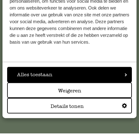
personaliseren, om functies voor social media te bieden en
Prima prijs en kwaliteit.
Bekijk alle 62 winkels
om ons websiteverkeer te analyseren. Ook delen we
informatie over uw gebruik van onze site met onze partners
voor social media, adverteren en analyse. Deze partners
12 januari 2025
kunnen deze gegevens combineren met andere informatie
Prima prijs en kwaliteit.
Klantenservice
die u aan ze heeft verstrekt of die ze hebben verzameld op
basis van uw gebruik van hun services.
Voor vragen, tips of hulp kun je contact opnemen met onze
klantenservice. Of bekijk hier het antwoord op de
meestgestelde vragen
.
Alles toestaan
klantenservice@dille-kamille.com
Weigeren
Online Klantenservice
Details tonen