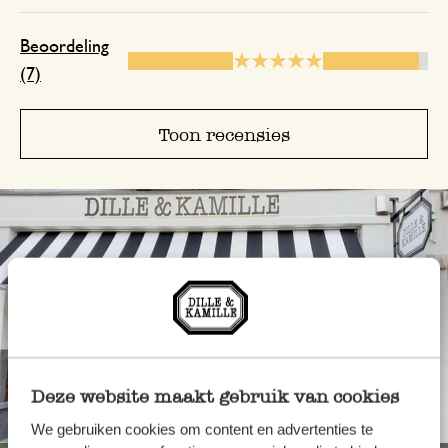
fleuren de tafel op.
Beoordeling
(7)
Prima
Toon recensies
27 maart 2025
Prima
5 juli 2023
Enkel een score, geen toelichting gege
10 oktober 2024
Deze website maakt gebruik van cookies
Enkel een score, geen toelichting gege
Altijd in de buurt
We gebruiken cookies om content en advertenties te