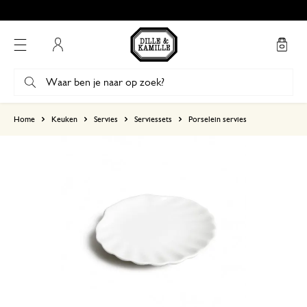
Mijn account
gebaseerd op 7 beoordelingen
Home
Keuken
Servies
Serviessets
Porselein servies
5
4
3
2
1
Mooi
23 oktober 2024