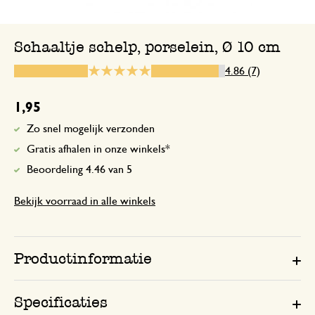
Mooi, goede kwaliteit
Schaaltje schelp, porselein, Ø 10 cm
Antwoord van Dille & Kamille
4.86 (7)
29 oktober 2024
Fijn dat je tevreden bent met de kw
1,95
het schelp schaaltje. Veel plezier e
Zo snel mogelijk verzonden
Gratis afhalen in onze winkels*
Beoordeling 4.46 van 5
11 november 2024
Bekijk voorraad in alle winkels
Enkel een score, geen toelichting gege
De schaaltjes zijn handzaam
Productinformatie
2 december 2024
Specificaties
De schaaltjes zijn handzaam, zien er leu