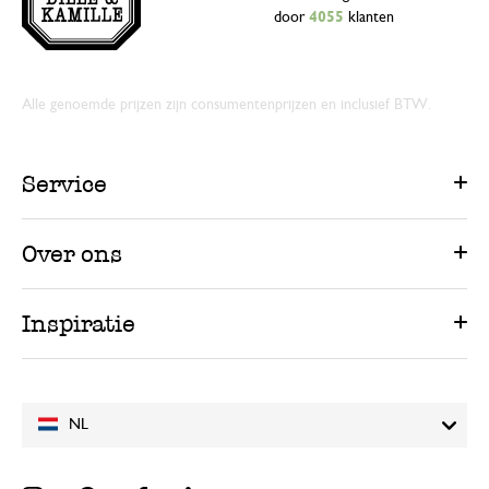
door
4055
klanten
Alle genoemde prijzen zijn consumentenprijzen en inclusief BTW.
Service
Over ons
Inspiratie
NL