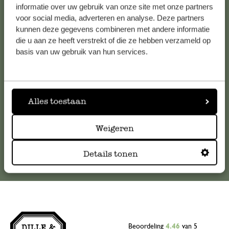
informatie over uw gebruik van onze site met onze partners
Klantenservice
voor social media, adverteren en analyse. Deze partners
kunnen deze gegevens combineren met andere informatie
die u aan ze heeft verstrekt of die ze hebben verzameld op
Voor vragen, tips of hulp kun je contact opnemen met onze
basis van uw gebruik van hun services.
klantenservice. Of bekijk hier het antwoord op de
meestgestelde vragen
.
klantenservice@dille-kamille.com
Alles toestaan
Online Klantenservice
Weigeren
Details tonen
Beoordeling
4.46
van 5