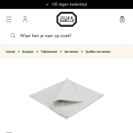
100 dagen bedenktijd
Mijn account
gebaseerd op 0 beoordeling
Home
Keuken
Tafeltextiel
Servetten
Stoffen servetten