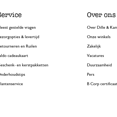
Service
Over ons
eest gestelde vragen
Over Dille & Kam
ezorgopties & levertijd
Onze winkels
etourneren en Ruilen
Zakelijk
aldo cadeaukaart
Vacatures
eschenk- en kerstpakketten
Duurzaamheid
nderhoudstips
Pers
lantenservice
B Corp certificaa