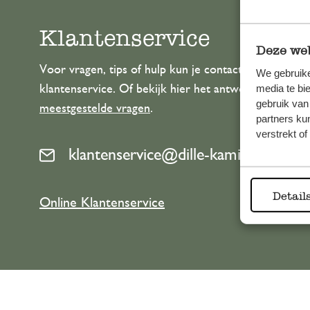
Klantenservice
Deze web
Voor vragen, tips of hulp kun je contact opnemen m
We gebruike
media te bi
klantenservice. Of bekijk hier het antwoord op de
gebruik van
meestgestelde vragen
.
partners ku
verstrekt o
klantenservice@dille-kamille.com
Detail
Online Klantenservice