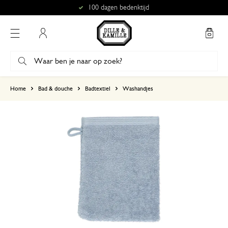
100 dagen bedenktijd
Mijn account
gebaseerd op 0 beoordeling
Home
Bad & douche
Badtextiel
Washandjes