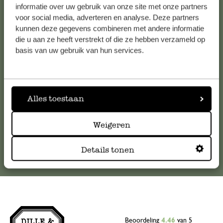
informatie over uw gebruik van onze site met onze partners
Klantenservice
voor social media, adverteren en analyse. Deze partners
kunnen deze gegevens combineren met andere informatie
die u aan ze heeft verstrekt of die ze hebben verzameld op
Voor vragen, tips of hulp kun je contact opnemen met onze
basis van uw gebruik van hun services.
klantenservice. Of bekijk hier het antwoord op de
meestgestelde vragen
.
klantenservice@dille-kamille.com
Alles toestaan
Online Klantenservice
Weigeren
Details tonen
Beoordeling
4.46
van 5