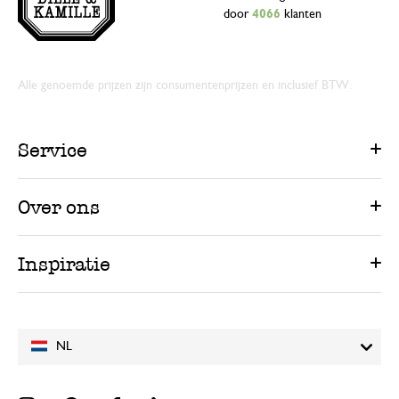
door
4066
klanten
Alle genoemde prijzen zijn consumentenprijzen en inclusief BTW.
Service
Over ons
Inspiratie
NL