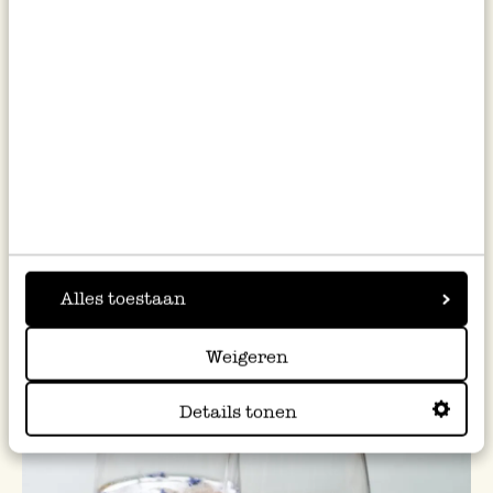
Alles toestaan
Warme & koude dranken
Hibiscus-cranberry
Weigeren
mocktail
Details tonen