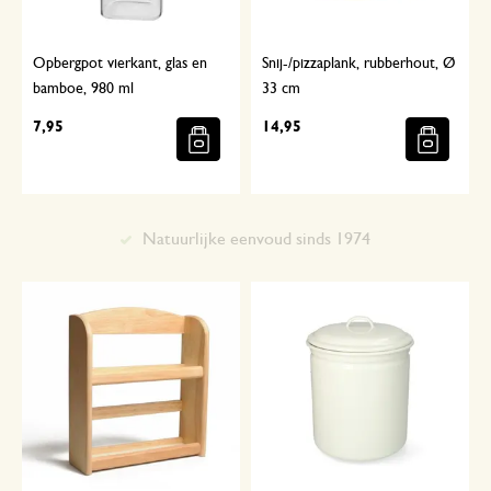
Opbergpot vierkant, glas en
Snij-/pizzaplank, rubberhout, Ø
bamboe, 980 ml
33 cm
7,95
14,95
Met aandacht geselecteerd