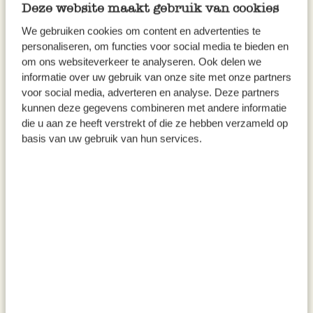
Deze website maakt gebruik van cookies
14,95
29,95
We gebruiken cookies om content en advertenties te
personaliseren, om functies voor social media te bieden en
om ons websiteverkeer te analyseren. Ook delen we
informatie over uw gebruik van onze site met onze partners
voor social media, adverteren en analyse. Deze partners
kunnen deze gegevens combineren met andere informatie
die u aan ze heeft verstrekt of die ze hebben verzameld op
basis van uw gebruik van hun services.
D&K officemes, klein,
Opvouwbaar mesje, Nogent,
beukenhouten handvat, 20 cm
beukenhouten handvat, 18 cm
12,95
14,95