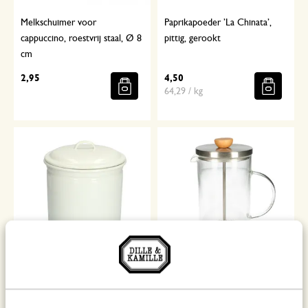
Melkschuimer voor
Paprikapoeder ’La Chinata’,
cappuccino, roestvrij staal, Ø 8
pittig, gerookt
cm
2,95
4,50
64,29 / kg
Opbergblik, emaille, wit, Ø 14
Cafetière, French press,
cm
roestvrijstaal, thee/koffie, 1 L