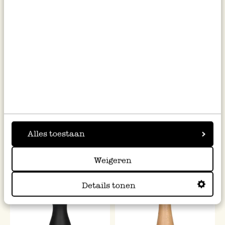
Stapelbak, bamboe, nr. 6
Vleeshamer, beukenhout met
aluminum
14,95
6,95
Alles toestaan
Weigeren
Details tonen