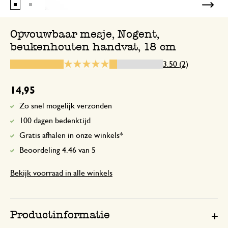
Niet zo tevreden
Opvouwbaar mesje, Nogent,
beukenhouten handvat, 18 cm
11 september 2023
3.50 (2)
Niet zo tevreden. Kan het mesje moeili
openkrijgen. Een drukknop of diepe ri
14,95
je het opendoet, zou erg handig zijn ge
Zo snel mogelijk verzonden
100 dagen bedenktijd
Antwoord van Dille & Kamille
Gratis afhalen in onze winkels*
11 september 2023
Beoordeling 4.46 van 5
Bedankt voor je beoordeling. Wat
dat je niet helemaal tevreden bent 
Bekijk voorraad in alle winkels
mesje. We nemen per mail verder c
met je op!
Productinformatie