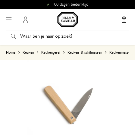
100 dagen bedenktijd
Mijn account
gebaseerd op 2 beoordelingen
Home
Keuken
Keukengerei
Keuken- & schilmessen
Keukenmessen
5
4
3
2
1
25 november 2024
Enkel een score, geen toelichting gege