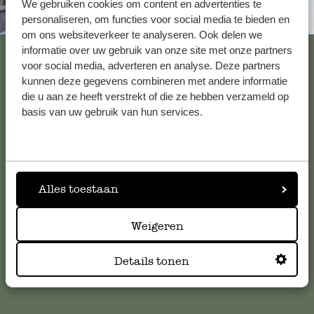
We gebruiken cookies om content en advertenties te
Altijd in de buurt
personaliseren, om functies voor social media te bieden en
om ons websiteverkeer te analyseren. Ook delen we
Bekijk alle 62 winkels
informatie over uw gebruik van onze site met onze partners
voor social media, adverteren en analyse. Deze partners
kunnen deze gegevens combineren met andere informatie
die u aan ze heeft verstrekt of die ze hebben verzameld op
Klantenservice
basis van uw gebruik van hun services.
Voor vragen, tips of hulp kun je contact opnemen met onze
klantenservice. Of bekijk hier het antwoord op de
meestgestelde vragen
.
Alles toestaan
klantenservice@dille-kamille.com
Weigeren
Details tonen
Online Klantenservice