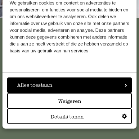
We gebruiken cookies om content en advertenties te
personaliseren, om functies voor social media te bieden en
Altijd in de buurt
om ons websiteverkeer te analyseren. Ook delen we
informatie over uw gebruik van onze site met onze partners
Bekijk alle 62 winkels
voor social media, adverteren en analyse. Deze partners
kunnen deze gegevens combineren met andere informatie
die u aan ze heeft verstrekt of die ze hebben verzameld op
basis van uw gebruik van hun services.
Klantenservice
Voor vragen, tips of hulp kun je contact opnemen met onze
klantenservice. Of bekijk hier het antwoord op de
meestgestelde vragen
.
Alles toestaan
Weigeren
klantenservice@dille-kamille.com
Details tonen
Online Klantenservice