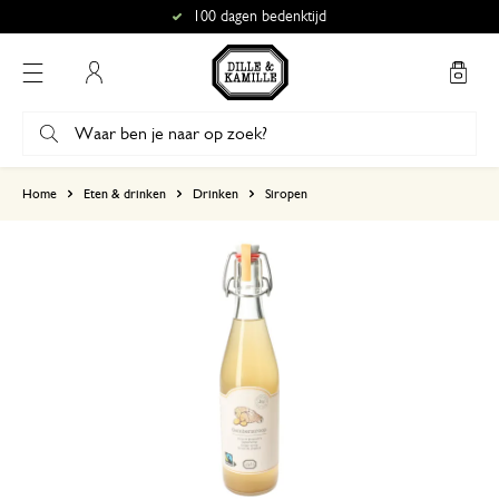
100 dagen bedenktijd
Mijn account
gebaseerd op 2 beoordelingen
Home
Eten & drinken
Drinken
Siropen
5
4
3
2
1
25 mei 2025
Enkel een score, geen toelichting gege