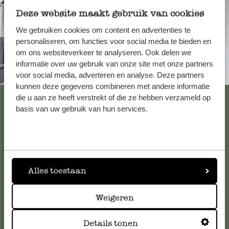
Deze website maakt gebruik van cookies
We gebruiken cookies om content en advertenties te
personaliseren, om functies voor social media te bieden en
om ons websiteverkeer te analyseren. Ook delen we
informatie over uw gebruik van onze site met onze partners
Altijd in de buurt
voor social media, adverteren en analyse. Deze partners
kunnen deze gegevens combineren met andere informatie
Bekijk alle 62 winkels
die u aan ze heeft verstrekt of die ze hebben verzameld op
basis van uw gebruik van hun services.
Klantenservice
Voor vragen, tips of hulp kun je contact opnemen met onze
Alles toestaan
klantenservice. Of bekijk hier het antwoord op de
meestgestelde vragen
.
Weigeren
Details tonen
klantenservice@dille-kamille.com