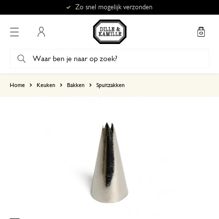
Zo snel mogelijk verzonden
Mijn account
gebaseerd op 2 beoordelingen
Home
Keuken
Bakken
Spuitzakken
5
4
3
2
1
9 augustus 2025
Enkel een score, geen toelichting gege