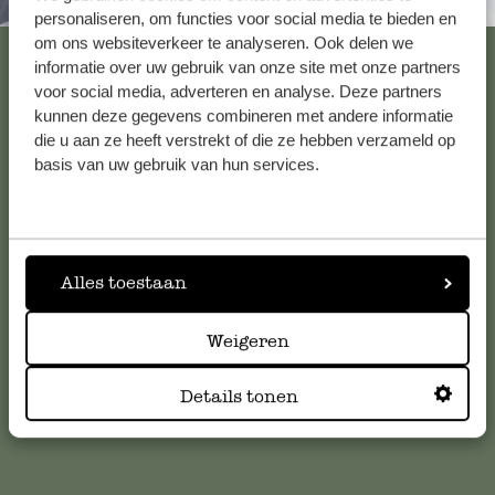
Altijd in de buurt
personaliseren, om functies voor social media te bieden en
om ons websiteverkeer te analyseren. Ook delen we
Bekijk alle 62 winkels
informatie over uw gebruik van onze site met onze partners
voor social media, adverteren en analyse. Deze partners
kunnen deze gegevens combineren met andere informatie
die u aan ze heeft verstrekt of die ze hebben verzameld op
Klantenservice
basis van uw gebruik van hun services.
Voor vragen, tips of hulp kun je contact opnemen met onze
klantenservice. Of bekijk hier het antwoord op de
meestgestelde vragen
.
Alles toestaan
klantenservice@dille-kamille.com
Weigeren
Online Klantenservice
Details tonen