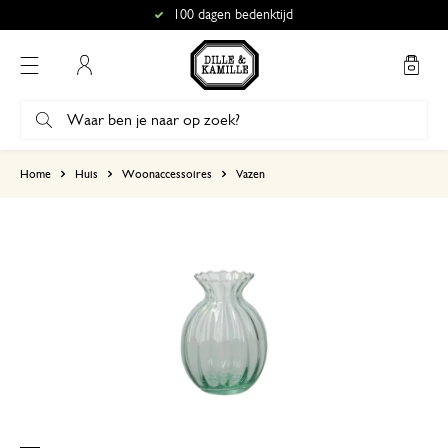
100 dagen bedenktijd
Mijn account
gebaseerd op 2 beoordelingen
Home
Huis
Woonaccessoires
Vazen
5
4
3
2
1
11 februari 2026
Enkel een score, geen toelichting gege