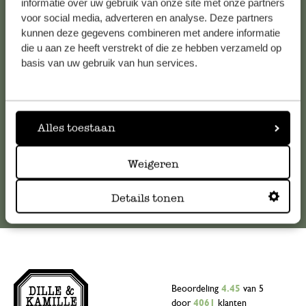
informatie over uw gebruik van onze site met onze partners
Klantenservice
voor social media, adverteren en analyse. Deze partners
kunnen deze gegevens combineren met andere informatie
Voor vragen, tips of hulp kun je contact opnemen met onze
die u aan ze heeft verstrekt of die ze hebben verzameld op
klantenservice. Of bekijk hier het antwoord op de
basis van uw gebruik van hun services.
meestgestelde vragen
.
klantenservice@dille-kamille.com
Alles toestaan
Online Klantenservice
Weigeren
Details tonen
Beoordeling
4.45
van 5
door
4061
klanten