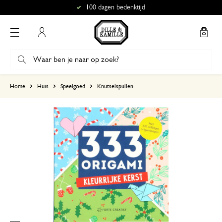
100 dagen bedenktijd
Mijn account
gebaseerd op 0 beoordeling
Home
Huis
Speelgoed
Knutselspullen