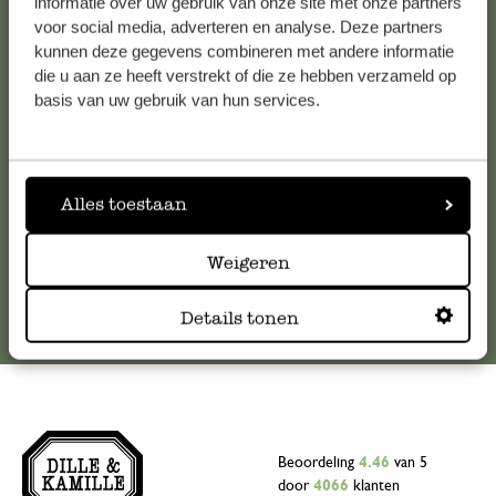
Klantenservice
informatie over uw gebruik van onze site met onze partners
voor social media, adverteren en analyse. Deze partners
kunnen deze gegevens combineren met andere informatie
Voor vragen, tips of hulp kun je contact opnemen met onze
die u aan ze heeft verstrekt of die ze hebben verzameld op
klantenservice. Of bekijk hier het antwoord op de
basis van uw gebruik van hun services.
meestgestelde vragen
.
klantenservice@dille-kamille.com
Alles toestaan
Online Klantenservice
Weigeren
Details tonen
Beoordeling
4.46
van 5
door
4066
klanten