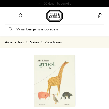
100 dagen bedenktijd
Mijn account
gebaseerd op 0 beoordeling
Home
Huis
Boeken
Kinderboeken