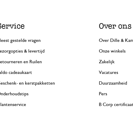
Service
Over ons
eest gestelde vragen
Over Dille & Kam
ezorgopties & levertijd
Onze winkels
etourneren en Ruilen
Zakelijk
aldo cadeaukaart
Vacatures
eschenk- en kerstpakketten
Duurzaamheid
nderhoudstips
Pers
lantenservice
B Corp certificaa