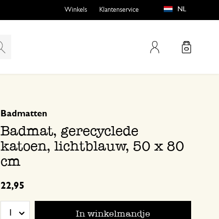
NL
Winkels
Klantenservice
Mijn account
gebaseerd op 0 beoordeling
Badmatten
emen
buiten?
Badmat, gerecyclede
katoen, lichtblauw, 50 x 80
cm
n
22,95
In winkelmandje
1