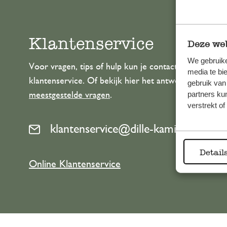
Klantenservice
Deze web
We gebruike
Voor vragen, tips of hulp kun je contact opnemen m
media te bi
klantenservice. Of bekijk hier het antwoord op de
gebruik van
partners ku
meestgestelde vragen
.
verstrekt o
klantenservice@dille-kamille.com
Detail
Online Klantenservice