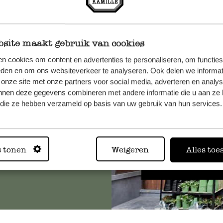
site maakt gebruik van cookies
n cookies om content en advertenties te personaliseren, om functies
et onze
eden en om ons websiteverkeer te analyseren. Ook delen we informat
 onze site met onze partners voor social media, adverteren en analy
nnen deze gegevens combineren met andere informatie die u aan ze 
f die ze hebben verzameld op basis van uw gebruik van hun services.
Altijd in
s tonen
Weigeren
Alles toe
Bekijk alle 62 winkels