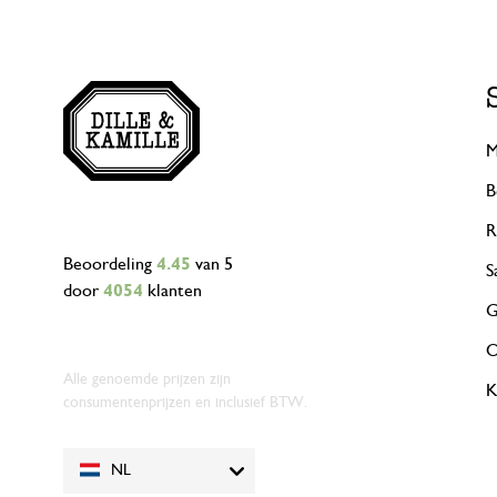
M
B
R
Beoordeling
4.45
van 5
S
door
4054
klanten
G
O
Alle genoemde prijzen zijn
K
consumentenprijzen en inclusief BTW.
NL