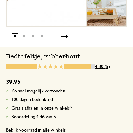
Heerlijk, mooi stevig, makkelijk in te k
19 mei 2025
Enkel een score, geen toelichting gege
Bedtafeltje, rubberhout
4.80 (5)
4 juni 2025
Enkel een score, geen toelichting gege
39,95
Zo snel mogelijk verzonden
Mooi en stevig bedtafeltje dat
100 dagen bedenktijd
Gratis afhalen in onze winkels*
11 mei 2026
Beoordeling 4.46 van 5
Mooi en stevig bedtafeltje dat ook als d
gebruiken is
Bekijk voorraad in alle winkels