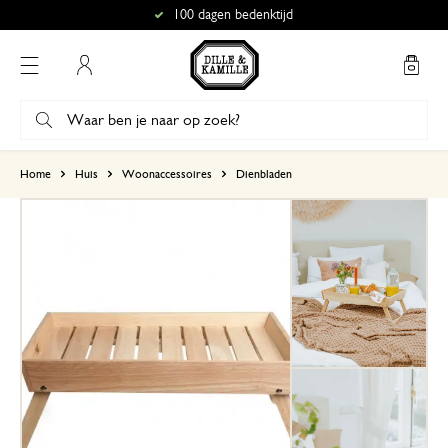
100 dagen bedenktijd
Mijn account
gebaseerd op 5 beoordelingen
Home
Huis
Woonaccessoires
Dienbladen
5
4
3
2
1
Mooi stevig tafeltje
2 januari 2025