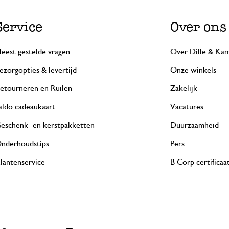
Service
Over ons
eest gestelde vragen
Over Dille & Kam
ezorgopties & levertijd
Onze winkels
etourneren en Ruilen
Zakelijk
aldo cadeaukaart
Vacatures
eschenk- en kerstpakketten
Duurzaamheid
nderhoudstips
Pers
lantenservice
B Corp certificaa