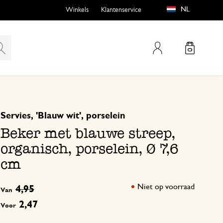
NL
Winkels
Klantenservice
Mijn account
gebaseerd op 0 beoordeling
Servies, 'Blauw wit', porselein
emen
buiten?
Beker met blauwe streep,
organisch, porselein, Ø 7,6
cm
n
Niet op voorraad
4,95
Van
2,47
Voor