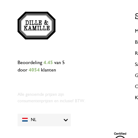
M
B
R
Beoordeling
4.45
van 5
S
door
4054
klanten
G
O
Alle genoemde prijzen zijn
K
consumentenprijzen en inclusief BTW.
NL