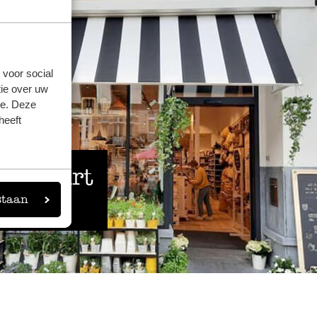
 voor social
ie over uw
se. Deze
heeft
 de buurt
staan