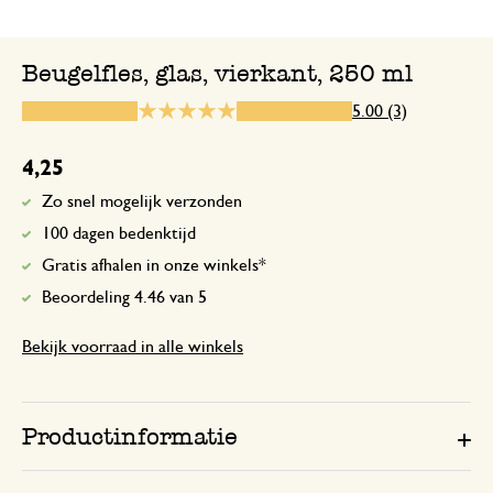
Enkel een score, geen toelichting gege
Beugelfles, glas, vierkant, 250 ml
5.00 (3)
16 juni 2025
Enkel een score, geen toelichting gege
4,25
Zo snel mogelijk verzonden
Stevige
100 dagen bedenktijd
Gratis afhalen in onze winkels*
21 juni 2023
Beoordeling 4.46 van 5
Stevige, praktische fles
Bekijk voorraad in alle winkels
Productinformatie