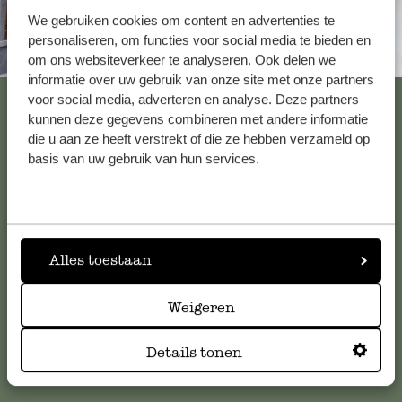
We gebruiken cookies om content en advertenties te
personaliseren, om functies voor social media te bieden en
Altijd in de buurt
om ons websiteverkeer te analyseren. Ook delen we
informatie over uw gebruik van onze site met onze partners
Bekijk alle 62 winkels
voor social media, adverteren en analyse. Deze partners
kunnen deze gegevens combineren met andere informatie
die u aan ze heeft verstrekt of die ze hebben verzameld op
basis van uw gebruik van hun services.
Klantenservice
Voor vragen, tips of hulp kun je contact opnemen met onze
klantenservice. Of bekijk hier het antwoord op de
Alles toestaan
meestgestelde vragen
.
Weigeren
klantenservice@dille-kamille.com
Details tonen
Online Klantenservice