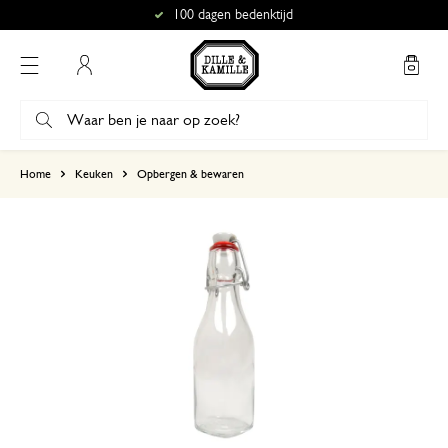
100 dagen bedenktijd
Mijn account
gebaseerd op 3 beoordelingen
Home
Keuken
Opbergen & bewaren
5
4
3
2
1
Netjes ingepakt. Goed verzor
30 juni 2023