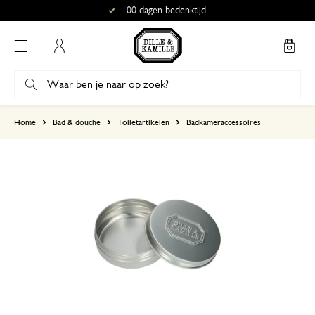
100 dagen bedenktijd
Mijn account
gebaseerd op 6 beoordelingen
Home
Bad & douche
Toiletartikelen
Badkameraccessoires
5
4
3
2
1
26 oktober 2024
Enkel een score, geen toelichting gege