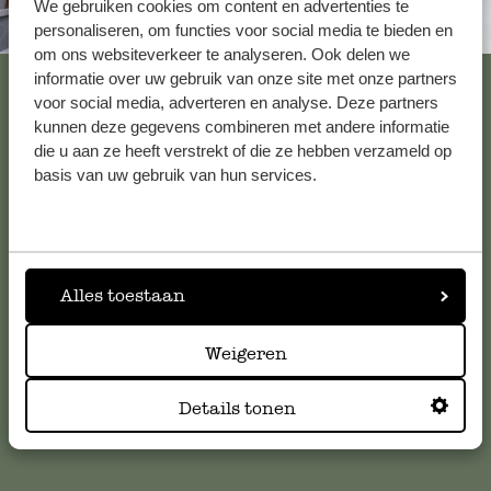
We gebruiken cookies om content en advertenties te
Altijd in de buurt
personaliseren, om functies voor social media te bieden en
om ons websiteverkeer te analyseren. Ook delen we
Bekijk alle 62 winkels
informatie over uw gebruik van onze site met onze partners
voor social media, adverteren en analyse. Deze partners
kunnen deze gegevens combineren met andere informatie
die u aan ze heeft verstrekt of die ze hebben verzameld op
Klantenservice
basis van uw gebruik van hun services.
Voor vragen, tips of hulp kun je contact opnemen met onze
klantenservice. Of bekijk hier het antwoord op de
meestgestelde vragen
.
Alles toestaan
klantenservice@dille-kamille.com
Weigeren
Details tonen
Online Klantenservice