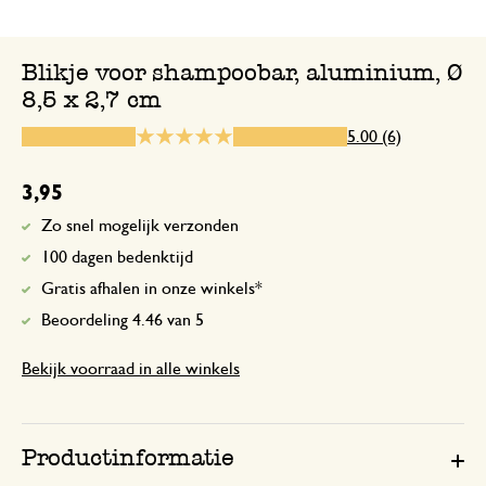
Blikje voor shampoobar, aluminium, Ø
8,5 x 2,7 cm
14 juni 2025
Enkel een score, geen toelichting gege
5.00 (6)
Het is een super fijn product z
3,95
Zo snel mogelijk verzonden
18 juni 2024
100 dagen bedenktijd
Het is een super fijn product zo fijn dat i
Gratis afhalen in onze winkels*
gebruiken
Beoordeling 4.46 van 5
Bekijk voorraad in alle winkels
Antwoord van Dille & Kamille
18 juni 2024
Bedankt voor de mooie beoordeling
plezier met je aankopen! 🫧
Productinformatie