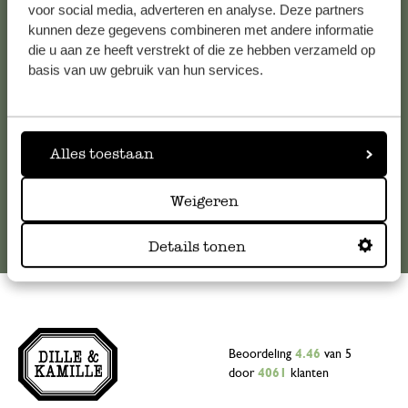
voor social media, adverteren en analyse. Deze partners
Voor vragen, tips of hulp kun je contact opnemen met onze
kunnen deze gegevens combineren met andere informatie
klantenservice. Of bekijk hier het antwoord op de
die u aan ze heeft verstrekt of die ze hebben verzameld op
meestgestelde vragen
.
basis van uw gebruik van hun services.
klantenservice@dille-kamille.com
Alles toestaan
Online Klantenservice
Weigeren
Details tonen
Beoordeling
4.46
van 5
door
4061
klanten