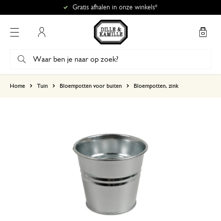
Gratis afhalen in onze winkels*
Mijn account
gebaseerd op 0 beoordeling
Home
Tuin
Bloempotten voor buiten
Bloempotten, zink