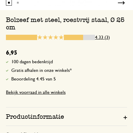
Bolzeef met steel, roestvrij staal, Ø 25
cm
1 augustus 2026
Enkel een score, geen toelichting gege
4.33 (3)
Fijn dat ie zo lekker groot is
6,95
100 dagen bedenktijd
5 maart 2026
Gratis afhalen in onze winkels*
Fijn dat ie zo lekker groot is
Beoordeling 4.45 van 5
Bekijk voorraad in alle winkels
Productinformatie