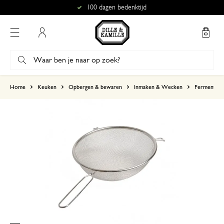
100 dagen bedenktijd
Mijn account
gebaseerd op 3 beoordelingen
Home
Keuken
Opbergen & bewaren
Inmaken & Wecken
Fermenter
5
4
3
2
1
8 januari 2025
Enkel een score, geen toelichting gege