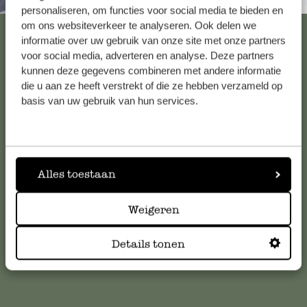
Altijd in de buurt
personaliseren, om functies voor social media te bieden en
om ons websiteverkeer te analyseren. Ook delen we
Bekijk alle 62 winkels
informatie over uw gebruik van onze site met onze partners
voor social media, adverteren en analyse. Deze partners
kunnen deze gegevens combineren met andere informatie
die u aan ze heeft verstrekt of die ze hebben verzameld op
Klantenservice
basis van uw gebruik van hun services.
Voor vragen, tips of hulp kun je contact opnemen met onze
klantenservice. Of bekijk hier het antwoord op de
meestgestelde vragen
.
Alles toestaan
klantenservice@dille-kamille.com
Weigeren
Online Klantenservice
Details tonen