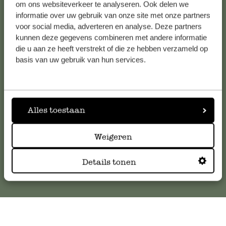
om ons websiteverkeer te analyseren. Ook delen we
informatie over uw gebruik van onze site met onze partners
voor social media, adverteren en analyse. Deze partners
Klantenservice
kunnen deze gegevens combineren met andere informatie
die u aan ze heeft verstrekt of die ze hebben verzameld op
basis van uw gebruik van hun services.
Voor vragen, tips of hulp kun je contact opnemen met onze
klantenservice. Of bekijk hier het antwoord op de
meestgestelde vragen
.
Alles toestaan
klantenservice@dille-kamille.com
Weigeren
Online Klantenservice
Details tonen