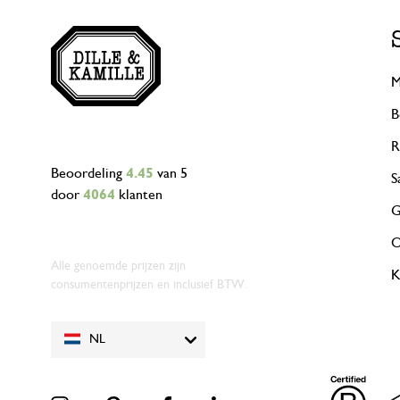
M
B
R
Beoordeling
4.45
van 5
S
door
4064
klanten
G
O
Alle genoemde prijzen zijn
K
consumentenprijzen en inclusief BTW.
NL