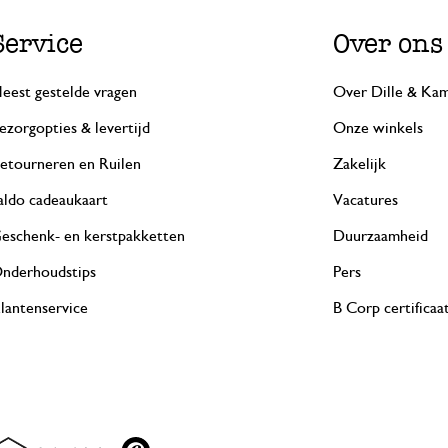
Service
Over ons
eest gestelde vragen
Over Dille & Kam
ezorgopties & levertijd
Onze winkels
etourneren en Ruilen
Zakelijk
aldo cadeaukaart
Vacatures
eschenk- en kerstpakketten
Duurzaamheid
nderhoudstips
Pers
lantenservice
B Corp certificaa