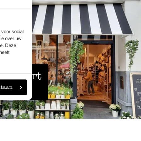
 voor social
ie over uw
se. Deze
heeft
 de buurt
staan