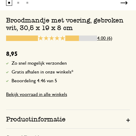
Pakketje is nog steeds niet binnen. Heb
dat ik mijn geld teruggestort wil hebbe
Broodmandje met voering, gebroken
wit, 30,5 x 19 x 8 cm
4.00 (6)
23 april 2025
Enkel een score, geen toelichting gege
8,95
Zo snel mogelijk verzonden
Broodmandje.
Gratis afhalen in onze winkels*
Beoordeling 4.46 van 5
2 mei 2023
Bekijk voorraad in alle winkels
Ziet er erg leuk uit en van goed materia
Antwoord van Dille & Kamille
Productinformatie
3 mei 2023
Bedankt voor jouw mooie beoordeli
dag! 🌿