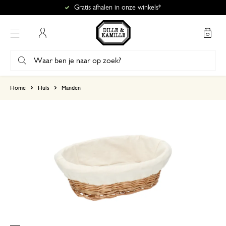
Gratis afhalen in onze winkels*
Mijn account
gebaseerd op 6 beoordelingen
Home
Huis
Manden
5
4
3
2
1
Pakketje is nog steeds niet bi
25 december 2024