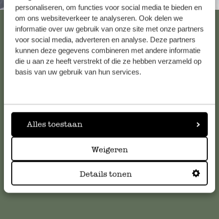
Altijd in de buurt
personaliseren, om functies voor social media te bieden en
om ons websiteverkeer te analyseren. Ook delen we
Bekijk alle 62 winkels
informatie over uw gebruik van onze site met onze partners
voor social media, adverteren en analyse. Deze partners
kunnen deze gegevens combineren met andere informatie
die u aan ze heeft verstrekt of die ze hebben verzameld op
Klantenservice
basis van uw gebruik van hun services.
Voor vragen, tips of hulp kun je contact opnemen met onze
klantenservice. Of bekijk hier het antwoord op de
meestgestelde vragen
.
Alles toestaan
klantenservice@dille-kamille.com
Weigeren
Online Klantenservice
Details tonen