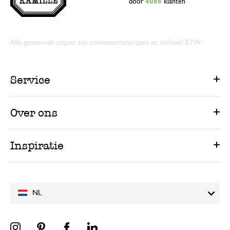
door
4066
klanten
Alle genoemde prijzen zijn consumentenprijzen en inclusief BTW.
Service
Over ons
Inspiratie
NL