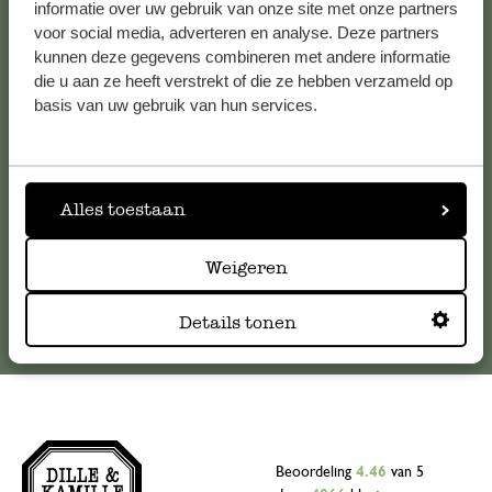
informatie over uw gebruik van onze site met onze partners
Klantenservice
voor social media, adverteren en analyse. Deze partners
kunnen deze gegevens combineren met andere informatie
Voor vragen, tips of hulp kun je contact opnemen met onze
die u aan ze heeft verstrekt of die ze hebben verzameld op
klantenservice. Of bekijk hier het antwoord op de
basis van uw gebruik van hun services.
meestgestelde vragen
.
klantenservice@dille-kamille.com
Alles toestaan
Online Klantenservice
Weigeren
Details tonen
Beoordeling
4.46
van 5