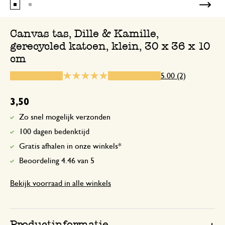
Canvas tas, Dille & Kamille,
gerecycled katoen, klein, 30 x 36 x 10
21 oktober 2024
cm
Enkel een score, geen toelichting gege
5.00 (2)
3,50
Zo snel mogelijk verzonden
100 dagen bedenktijd
Gratis afhalen in onze winkels*
Beoordeling 4.46 van 5
Bekijk voorraad in alle winkels
Productinformatie