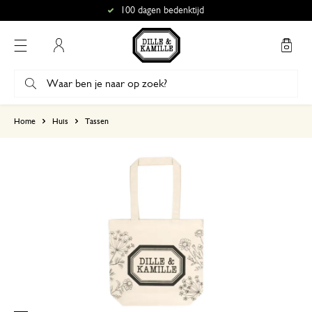
100 dagen bedenktijd
Mijn account
gebaseerd op 2 beoordelingen
Home
Huis
Tassen
5
4
3
2
1
18 februari 2024
Enkel een score, geen toelichting gege