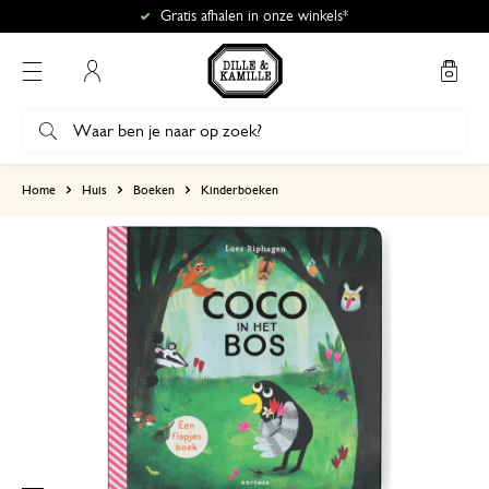
Gratis afhalen in onze winkels*
Mijn account
gebaseerd op 0 beoordeling
Home
Huis
Boeken
Kinderboeken