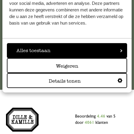
voor social media, adverteren en analyse. Deze partners
Voor vragen, tips of hulp kun je contact opnemen met onze
kunnen deze gegevens combineren met andere informatie
klantenservice. Of bekijk hier het antwoord op de
die u aan ze heeft verstrekt of die ze hebben verzameld op
meestgestelde vragen
.
basis van uw gebruik van hun services.
klantenservice@dille-kamille.com
Alles toestaan
Online Klantenservice
Weigeren
Details tonen
Beoordeling
4.46
van 5
door
4061
klanten