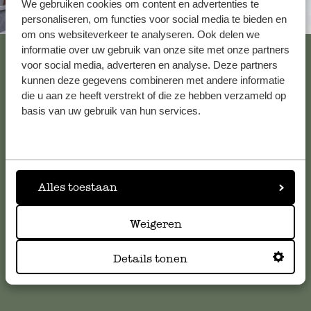
We gebruiken cookies om content en advertenties te
Altijd in de buurt
personaliseren, om functies voor social media te bieden en
om ons websiteverkeer te analyseren. Ook delen we
Bekijk alle 62 winkels
informatie over uw gebruik van onze site met onze partners
voor social media, adverteren en analyse. Deze partners
kunnen deze gegevens combineren met andere informatie
die u aan ze heeft verstrekt of die ze hebben verzameld op
Klantenservice
basis van uw gebruik van hun services.
Voor vragen, tips of hulp kun je contact opnemen met onze
klantenservice. Of bekijk hier het antwoord op de
meestgestelde vragen
.
Alles toestaan
klantenservice@dille-kamille.com
Weigeren
Details tonen
Online Klantenservice