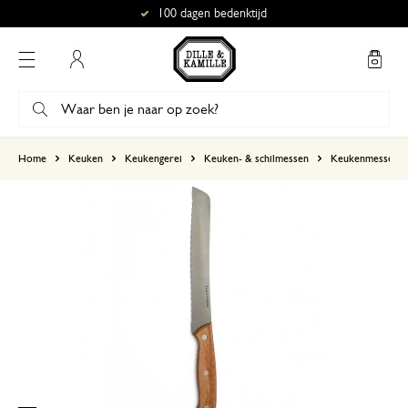
100 dagen bedenktijd
Mijn account
gebaseerd op 2 beoordelingen
Home
Keuken
Keukengerei
Keuken- & schilmessen
Keukenmessen
5
4
3
2
1
Precies wat ze wilde
16 juni 2025